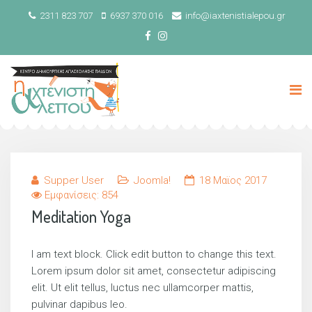
2311 823 707
6937 370 016
info@iaxtenistialepou.gr
Supper User
Joomla!
18 Μαϊος 2017
Εμφανίσεις: 854
Meditation Yoga
I am text block. Click edit button to change this text.
Lorem ipsum dolor sit amet, consectetur adipiscing
elit. Ut elit tellus, luctus nec ullamcorper mattis,
pulvinar dapibus leo.