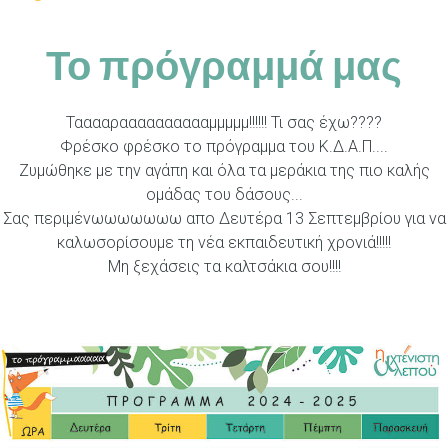
Το πρόγραμμά μας
Τααααρααααααααααμμμμμ!!!!!! Τι σας έχω????
Φρέσκο φρέσκο το πρόγραμμα του Κ.Δ.Α.Π....
Ζυμώθηκε με την αγάπη και όλα τα μεράκια της πιο καλής
ομάδας του δάσους...
Σας περιμένωωωωωωω απο Δευτέρα 13 Σεπτεμβρίου για να
καλωσορίσουμε τη νέα εκπαιδευτική χρονιά!!!!!
Μη ξεχάσεις τα καλτσάκια σου!!!!