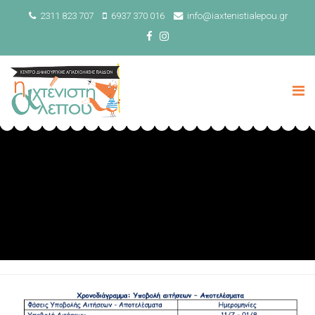
2311 823 707
6937 370 016
info@iaxtenistialepou.gr