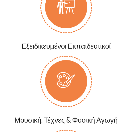
Εξειδικευμένοι Εκπαιδευτικοί
Μουσική, Τέχνες & Φυσική Αγωγή