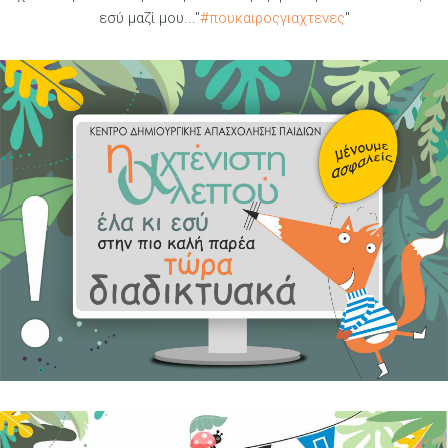
εσύ μαζί μου..."
#πουκαιροςγιαχτενες
"