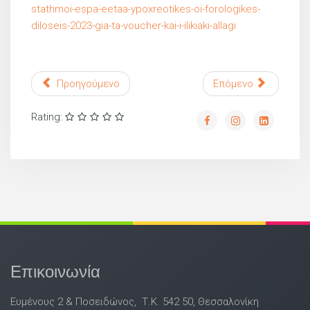
stathmoi-espa-eetaa-ypoxreotikes-oi-forologikes-
diloseis-2023-gia-ta-voucher-kai-i-ilikiaki-allagi
Προηγούμενο
Επόμενο
Rating:
Επικοινωνία
Ευμένους 2 & Ποσειδώνος, Τ.Κ. 542 50, Θεσσαλονίκη