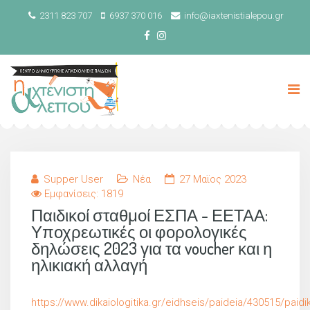
2311 823 707
6937 370 016
info@iaxtenistialepou.gr
Supper User
Νέα
27 Μαϊος 2023
Εμφανίσεις: 1819
Παιδικοί σταθμοί ΕΣΠΑ - ΕΕΤΑΑ:
Υποχρεωτικές οι φορολογικές
δηλώσεις 2023 για τα voucher και η
ηλικιακή αλλαγή
https://www.dikaiologitika.gr/eidhseis/paideia/430515/paidik