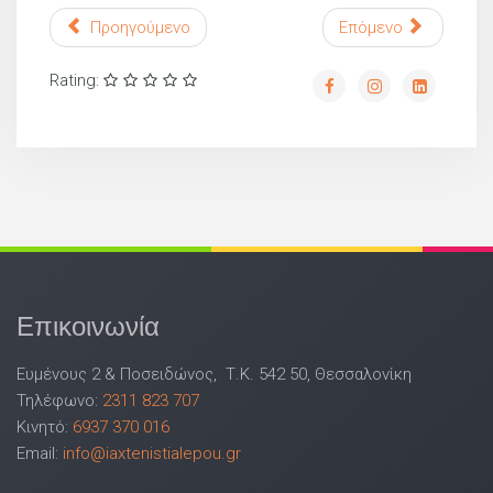
Προηγούμενο
Επόμενο
Rating:
Επικοινωνία
Ευμένους 2 & Ποσειδώνος, Τ.Κ. 542 50, Θεσσαλονίκη
Τηλέφωνο:
2311 823 707
Κινητό:
6937 370 016
Email:
info@iaxtenistialepou.gr