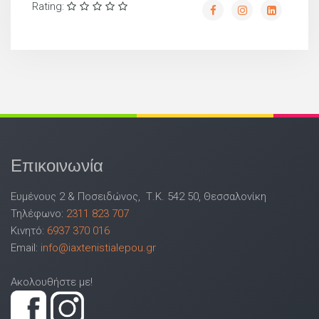
Rating:
Επικοινωνία
Ευμένους 2 & Ποσειδώνος, Τ.Κ. 542 50, Θεσσαλονίκη
Τηλέφωνο:
2311 823 707
Κινητό:
6937 370 016
Email:
info@iaxtenistialepou.gr
Ακολουθήστε με!